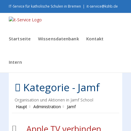
Skip
IT-Service für katholische Schulen in Bremen
|
it-service@kshb.de
to
content
Startseite
Wissensdatenbank
Kontakt
Intern
Kategorie -
Jamf
Organisation und Aktionen in Jamf School
Haupt
Administration
Jamf
Apple TV verbinden