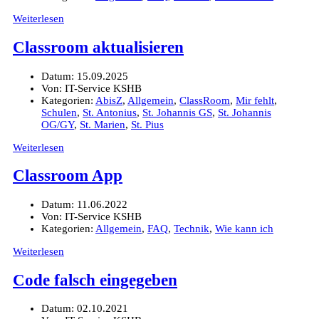
Weiterlesen
Classroom aktualisieren
Datum:
15.09.2025
Von:
IT-Service KSHB
Kategorien:
AbisZ
,
Allgemein
,
ClassRoom
,
Mir fehlt
,
Schulen
,
St. Antonius
,
St. Johannis GS
,
St. Johannis
OG/GY
,
St. Marien
,
St. Pius
Weiterlesen
Classroom App
Datum:
11.06.2022
Von:
IT-Service KSHB
Kategorien:
Allgemein
,
FAQ
,
Technik
,
Wie kann ich
Weiterlesen
Code falsch eingegeben
Datum:
02.10.2021