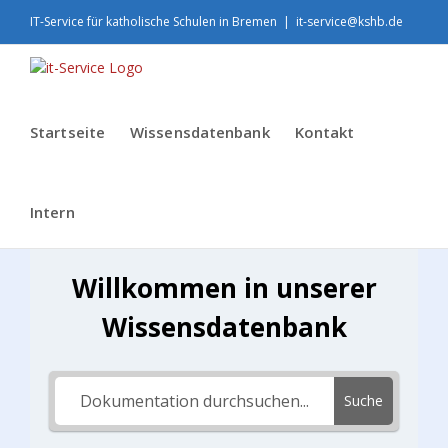
Skip
IT-Service für katholische Schulen in Bremen
|
it-service@kshb.de
to
content
Startseite
Wissensdatenbank
Kontakt
Intern
Willkommen in unserer
Wissensdatenbank
Suche