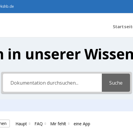
@kshb.de
Startseit
 in unserer Wisse
Suche
emen
Haupt
FAQ
Mir fehlt
eine App