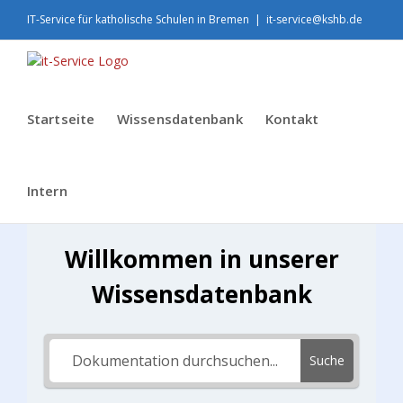
Skip
IT-Service für katholische Schulen in Bremen
|
it-service@kshb.de
to
content
Startseite
Wissensdatenbank
Kontakt
Intern
Willkommen in unserer
Wissensdatenbank
Suche