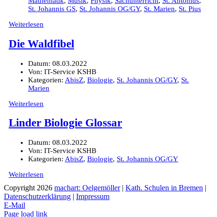
Mathematik
,
Musik
,
Physik
,
Sachunterricht
,
St. Antonius
,
St. Johannis GS
,
St. Johannis OG/GY
,
St. Marien
,
St. Pius
Weiterlesen
Die Waldfibel
Datum:
08.03.2022
Von:
IT-Service KSHB
Kategorien:
AbisZ
,
Biologie
,
St. Johannis OG/GY
,
St.
Marien
Weiterlesen
Linder Biologie Glossar
Datum:
08.03.2022
Von:
IT-Service KSHB
Kategorien:
AbisZ
,
Biologie
,
St. Johannis OG/GY
Weiterlesen
Copyright
2026
machart: Oelgemöller
|
Kath. Schulen in Bremen
|
Datenschutzerklärung
|
Impressum
E-Mail
Page load link