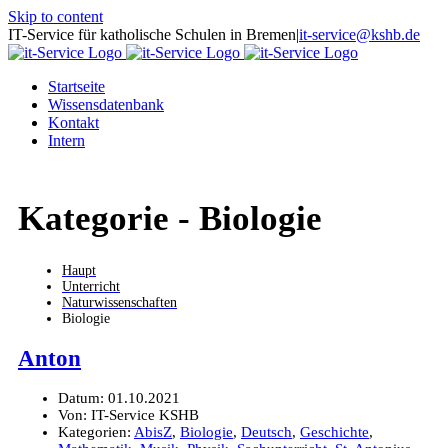
Skip to content
IT-Service für katholische Schulen in Bremen
|
it-service@kshb.de
Startseite
Wissensdatenbank
Kontakt
Intern
Kategorie -
Biologie
Haupt
Unterricht
Naturwissenschaften
Biologie
Anton
Datum:
01.10.2021
Von:
IT-Service KSHB
Kategorien:
AbisZ
,
Biologie
,
Deutsch
,
Geschichte
,