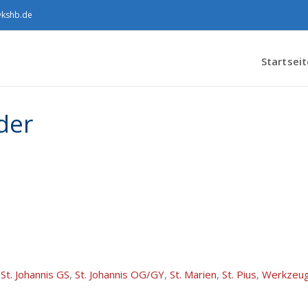
@kshb.de
Startseit
der
,
St. Johannis GS
,
St. Johannis OG/GY
,
St. Marien
,
St. Pius
,
Werkzeu