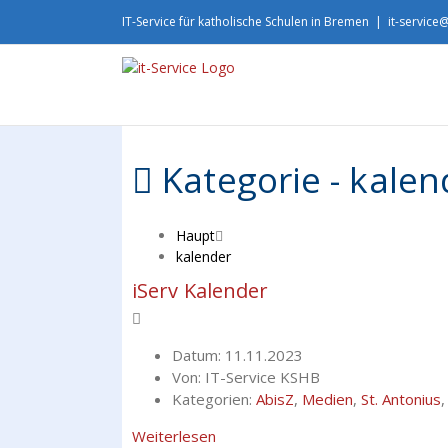
Skip
IT-Service für katholische Schulen in Bremen
|
it-service
to
content
Kategorie -
kalen
Haupt
kalender
iServ Kalender
Datum:
11.11.2023
Von:
IT-Service KSHB
Kategorien:
AbisZ
,
Medien
,
St. Antonius
Weiterlesen