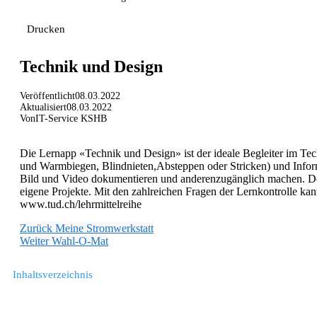
Drucken
Technik und Design
Veröffentlicht
08.03.2022
Aktualisiert
08.03.2022
Von
IT-Service KSHB
Die Lernapp «Technik und Design» ist der ideale Begleiter im Tech
und Warmbiegen, Blindnieten,Absteppen oder Stricken) und Informa
Bild und Video dokumentieren und anderenzugänglich machen. Der 
eigene Projekte. Mit den zahlreichen Fragen der Lernkontrolle ka
www.tud.ch/lehrmittelreihe
Zurück
Meine Stromwerkstatt
Weiter
Wahl-O-Mat
Inhaltsverzeichnis