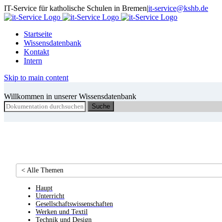
Skip
IT-Service für katholische Schulen in Bremen
|
it-service@kshb.de
to
content
Startseite
Wissensdatenbank
Kontakt
Intern
Skip to main content
Willkommen in unserer Wissensdatenbank
Suche
< Alle Themen
Haupt
Unterricht
Gesellschaftswissenschaften
Werken und Textil
Technik und Design