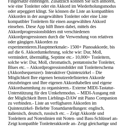
Fingersätze einbringen. Zusätzlich können Sie sich anhören,
wie eine Tonleiter oder ein Akkord im Wiederholungsmodus
oder arpeggiert klingt. Sie können die Liste an kompatiblen
Akkorden in der ausgewählten Tonleiter oder eine Liste
kompatibler Tonleitern für einen ausgewählten Akkord
einsehen. Diese App hilft Ihnen dabei, mittels des
Akkordprogressionsbilders mit verschiedenen
Akkordprogressionen durch die Verwendung von relativen
oder gängigen Akkorden zu
experimentieren.Hauptmerkmale:- 1500+ Pianoakkorde, bis
auf die 6. Akkordumkehrung, solche wie: Dur, Moll,
vermindert, übermäßig, Septime etc.- 10,000+ Tonleitern,
solche wie: Dur, Moll, chromatisch, pentatonische Tonleiter,
Blues etc. – Akkordprogressionsbilder mit Tonleiterschema
(Akkordsequenzer)- Interaktiver Quintenzirkel – Die
Möglichkeit Ihre eigenen benutzerdefinierten Akkorde
einzubringen und Ihre eigenen Akkordtabellen und eigene
Akkordsammlung zu organisieren.- Externe MIDI-Tastatur-
Unterstützung für den Umkehrmodus. – MIDI-Ausgang mit
der Möglichkeit Ihren Lieblings-DAW mit Piano Companion
zu verbinden.- Liste an verfügbaren Akkorden im
Quintenzirkel- Beliebte Tonartdarstellungen: englisch,
italienisch, deutsch, russisch etc. – Zeigt Akkorde und
Tonleitern auf Notenlinien mit Noten- und Bass-Schlüssel an-
Zeigt kompatible Tonleiterakkorde an- Zeigt gleichartige und