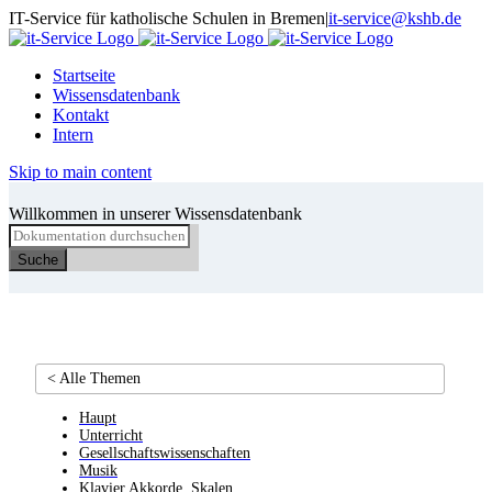
Skip
IT-Service für katholische Schulen in Bremen
|
it-service@kshb.de
to
content
Startseite
Wissensdatenbank
Kontakt
Intern
Skip to main content
Willkommen in unserer Wissensdatenbank
Suche
< Alle Themen
Haupt
Unterricht
Gesellschaftswissenschaften
Musik
Klavier Akkorde, Skalen