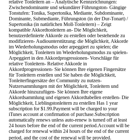
relative Tonleitern an – Analytische Kennzeichnungen:
Zwischendominante und sekundärer Führungston- Gängige
Tonstufen: Tonika, Supertonika, Mediante, Subdominante,
Dominante, Submediante, Führungston (in der Dur-Tonart) /
Supertonika (in natürlichen Moll-Tonleitern) – Zeigt
kompatible Akkordtonleitern an- Die Möglichkeit,
benutzerdefinierte Akkorde zu erstellen oder bestehende zu
modifizieren- Audiounterstützung: die Möglichkeit, Akkorde
im Wiederholungsmodus oder arpeggiert zu spielen; die
Möglichkeit, Tonleitern im Wiederholungsmodus zu spielen-
Arpeggiert in den Akkordprogressionen- Vorschläge für
relative Tonleitern- Relative Akkorde in
Akkordprogressionen- Sie können Ihre eigenen Fingersätze
für Tonleitern erstellen und Sie haben die Möglichkeit,
Tonleiterfingersätze der Community zu nutzen-
Nutzersammlungen mit der Möglichkeit, Tonleitern und
Akkorde hinzuzufügen- Sie können Ihre eigene
Akkordsammlung und eigenen Akkordtabellen erstellen- Die
Möglichkeit, Lieblingstonleitern zu erstellen Has 1 year
subscription for $1.99.Payment will be charged to your
iTunes account at confirmation of purchase.Subscription
automatically renews unless auto-renew is turned off at least
24 hours before the end of the current period.Account will be
charged for renewal within 24 hours of the end of the current
period, and the cost of the renewal will be provided.