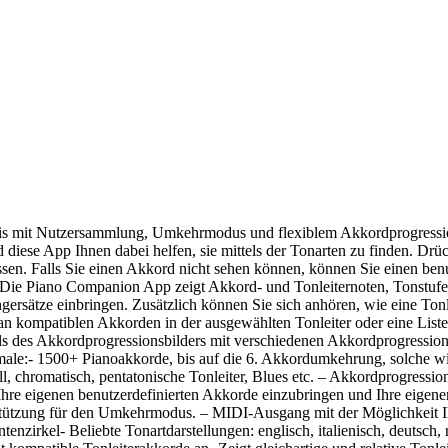
nis mit Nutzersammlung, Umkehrmodus und flexiblem Akkordprogressions
 diese App Ihnen dabei helfen, sie mittels der Tonarten zu finden. Drü
ssen. Falls Sie einen Akkord nicht sehen können, können Sie einen benu
 Die Piano Companion App zeigt Akkord- und Tonleiternoten, Tonstufe
gersätze einbringen. Zusätzlich können Sie sich anhören, wie eine Ton
an kompatiblen Akkorden in der ausgewählten Tonleiter oder eine Liste 
els des Akkordprogressionsbilders mit verschiedenen Akkordprogressi
ale:- 1500+ Pianoakkorde, bis auf die 6. Akkordumkehrung, solche wie
l, chromatisch, pentatonische Tonleiter, Blues etc. – Akkordprogressio
Ihre eigenen benutzerdefinierten Akkorde einzubringen und Ihre eigen
stützung für den Umkehrmodus. – MIDI-Ausgang mit der Möglichkeit 
zirkel- Beliebte Tonartdarstellungen: englisch, italienisch, deutsch, 