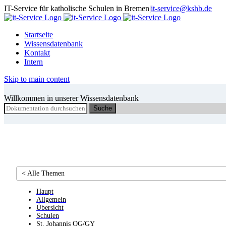
Skip
IT-Service für katholische Schulen in Bremen
|
it-service@kshb.de
to
content
Startseite
Wissensdatenbank
Kontakt
Intern
Skip to main content
Willkommen in unserer Wissensdatenbank
Suche
< Alle Themen
Haupt
Allgemein
Übersicht
Schulen
St. Johannis OG/GY