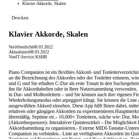
Klavier Akkorde, Skalen
Drucken
Klavier Akkorde, Skalen
Veröffentlicht
08.03.2022
Aktualisiert
08.03.2022
Von
IT-Service KSHB
Piano Companion ist ein flexibles Akkord- und Tonleiterverzeich
an die Bezeichnung des Akkordes oder der Tonleiter erinnern, wird
und G und Sie erhalten C-Dur als erste Tonart in den Suchergebni
ihn für Akkordtabellen oder in Ihrer Nutzersammlung verwenden.
in Dur- und Molltonleitern – und Sie können auch ihre eigenen Fin
Wiederholungsmodus oder arpeggiert klingt. Sie können die Liste 
ausgewählten Akkord einsehen. Diese App hilft Ihnen dabei, mitt
relativen oder gängigen Akkorden zu experimentieren.Hauptmerkm
übermäßig, Septime etc.- 10,000+ Tonleitern, solche wie: Dur, Mol
(Akkordsequenzer)- Interaktiver Quintenzirkel – Die Möglichkeit 
Akkordsammlung zu organisieren.- Externe MIDI-Tastatur-Unter
Companion zu verbinden.- Liste an verfügbaren Akkorden im Quinten