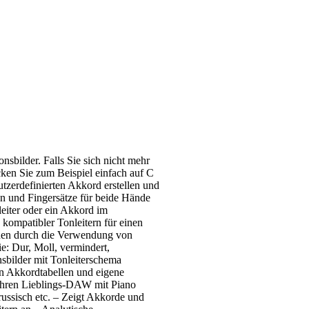
bilder. Falls Sie sich nicht mehr
cken Sie zum Beispiel einfach auf C
tzerdefinierten Akkord erstellen und
n und Fingersätze für beide Hände
leiter oder ein Akkord im
kompatibler Tonleitern für einen
onen durch die Verwendung von
: Dur, Moll, vermindert,
nsbilder mit Tonleiterschema
en Akkordtabellen und eigene
Ihren Lieblings-DAW mit Piano
russisch etc. – Zeigt Akkorde und