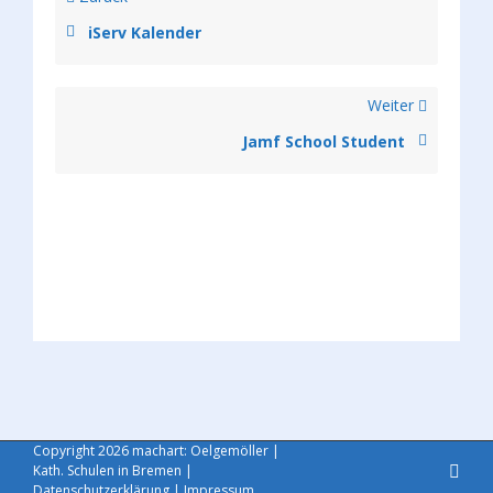
iServ Kalender
Weiter
Jamf School Student
Copyright
2026
machart: Oelgemöller
|
Kath. Schulen in Bremen
|
E-
Mail
Datenschutzerklärung
|
Impressum