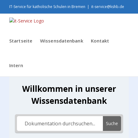
Skip
IT-Service für katholische Schulen in Bremen
|
it-service@kshb.de
to
content
Startseite
Wissensdatenbank
Kontakt
Intern
Willkommen in unserer
Wissensdatenbank
Suche