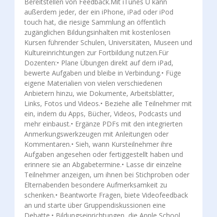
Bereitstellen von Feedback.Mit iTunes U kann
außerdem jeder, der ein iPhone, iPad oder iPod
touch hat, die riesige Sammlung an öffentlich
zugänglichen Bildungsinhalten mit kostenlosen
Kursen führender Schulen, Universitäten, Museen und
Kultureinrichtungen zur Fortbildung nutzen.Für
Dozenten:• Plane Übungen direkt auf dem iPad,
bewerte Aufgaben und bleibe in Verbindung.• Füge
eigene Materialien von vielen verschiedenen
Anbietern hinzu, wie Dokumente, Arbeitsblätter,
Links, Fotos und Videos.• Beziehe alle Teilnehmer mit
ein, indem du Apps, Bücher, Videos, Podcasts und
mehr einbaust.• Ergänze PDFs mit den integrierten
Anmerkungswerkzeugen mit Anleitungen oder
Kommentaren.• Sieh, wann Kursteilnehmer ihre
Aufgaben angesehen oder fertiggestellt haben und
erinnere sie an Abgabetermine.• Lasse dir einzelne
Teilnehmer anzeigen, um ihnen bei Stichproben oder
Elternabenden besondere Aufmerksamkeit zu
schenken.• Beantworte Fragen, biete Videofeedback
an und starte über Gruppendiskussionen eine
Debatte.• Bildungseinrichtungen, die Apple School